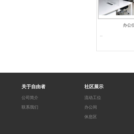
办公
...
关于自由者
社区展示
公司简介
流动工位
联系我们
办公间
休息区