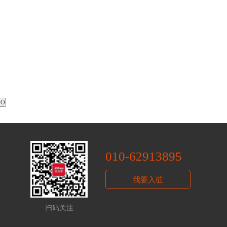
010-62913895
我要入驻
扫码关注