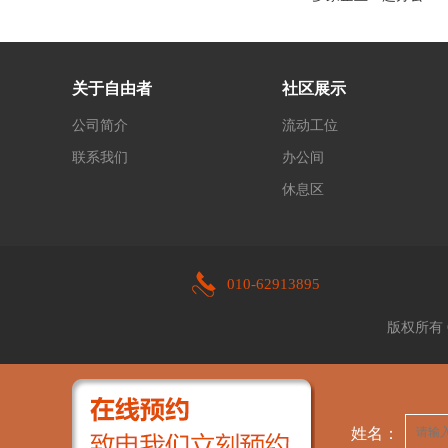
关于自由者
社区展示
公司简介
流动工位
联系我们
办公间
休息区
010-62913895
版权所有 
姓名：