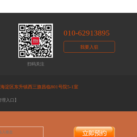
010-62913895
我要入驻
扫码关注
海淀区东升镇西三旗昌临801号院5-1室
管理入口
】